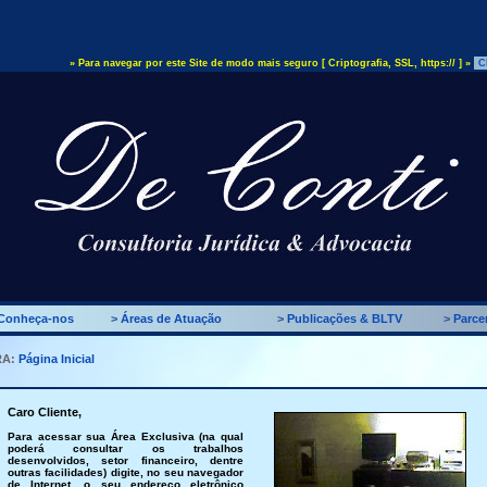
» Para navegar por este Site de modo mais seguro [ Criptografia, SSL, https:// ] »
C
Conheça-nos
>
Áreas de Atuação
>
Publicações & BLTV
>
Parcer
RA:
Página Inicial
Caro Cliente,
Para acessar sua Área Exclusiva (na qual
poderá consultar os trabalhos
desenvolvidos, setor financeiro, dentre
outras facilidades) digite, no seu navegador
de Internet, o seu endereço eletrônico