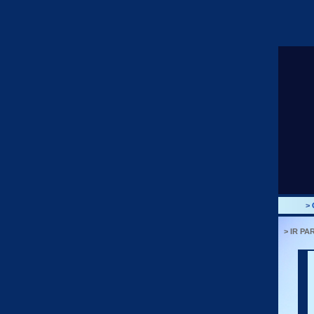
>
> IR PA