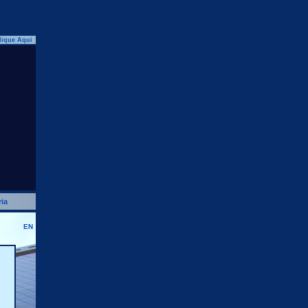
lique Aqui
ia
EN