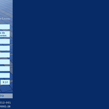
 e Livros:
a da
certos
1
|
2
ATO