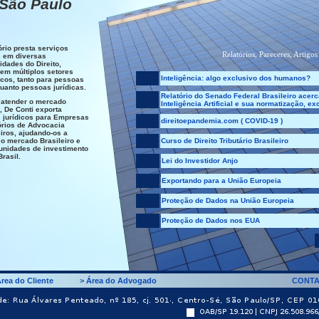
São Paulo
ório presta serviços
Relatórios, Pareceres, Artigos
s em diversas
idades do Direito,
em múltiplos setores
Inteligência: algo exclusivo dos humanos?
cos, tanto para pessoas
quanto pessoas jurídicas.
Relatório do Senado Federal Brasileiro acerc
 atender o mercado
Inteligência Artificial e sua normatização, ex
, De Conti exporta
 jurídicos para Empresas
direitoepandemia.com ( COVID-19 )
órios de Advocacia
iros, ajudando-os a
o mercado Brasileiro e
Curso de Direito Tributário Brasileiro
unidades de investimento
Brasil.
Lei do Investidor Anjo
Exportando para a União Europeia
Proteção de Dados na União Europeia
Proteção de Dados nos EUA
rea do Cliente
>
Área do Advogado
CONT