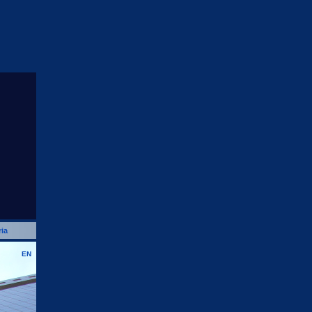
ia
EN