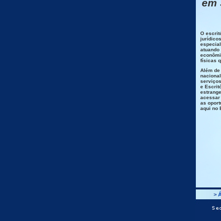
em 
O escrit
jurídico
especial
atuando 
econômi
físicas 
Além de
nacional
serviços
e Escrit
estrange
acessar 
as oport
aqui no 
>
Á