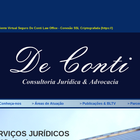
ente Virtual Seguro De Conti Law Office - Conexão SSL Criptografada (https://)
Conheça-nos
>
Áreas de Atuação
>
Publicações & BLTV
>
Parcer
RVIÇOS JURÍDICOS