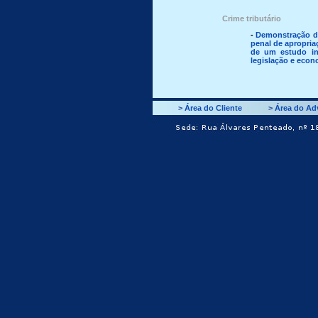
Crime tributário
-
Demonstração da
penal de apropriaç
de um estudo int
legislação e econ
>
Área do Cliente
>
Área do A