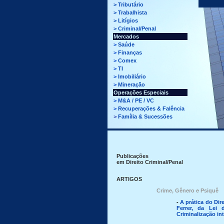
>
Tributário
>
Trabalhista
>
Litígios
>
Criminal/Penal
Mercados
>
Saúde
>
Finanças
>
Comex
>
TI
>
Imobiliário
>
Mineração
Operações Especiais
>
M&A / PE / VC
>
Recuperações & Falência
>
Família & Sucessões
Publicações
em Direito Criminal/Penal
ARTIGOS
Crime, Gênero e Psiquê
-
A prática do Dir
Ferrer, da Lei 
Criminalização in