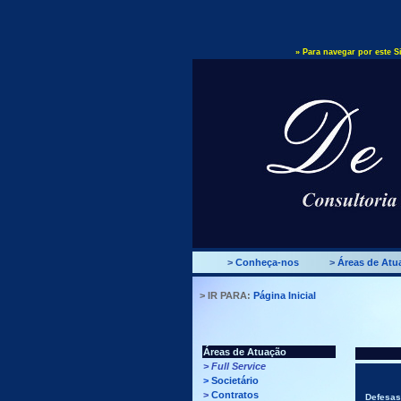
» Para navegar por este Si
>
Conheça-nos
>
Áreas de Atu
> IR PARA:
Página Inicial
Áreas de Atuação
>
Full Service
>
Societário
>
Contratos
Defesas