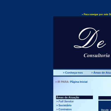
» Para navegar por este Si
>
Conheça-nos
>
Áreas de Atu
> IR PARA:
Página Inicial
Áreas de Atuação
>
Full Service
>
Societário
>
Contratos
Desde
a