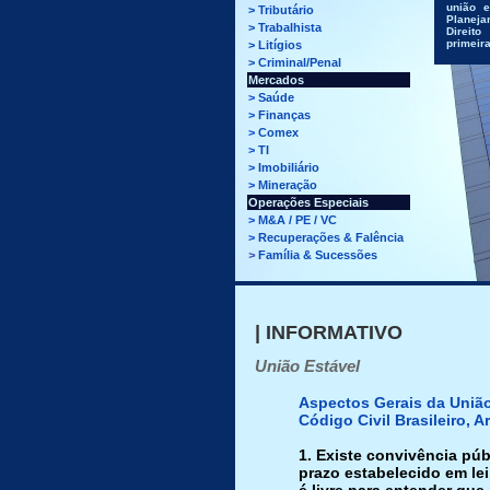
união e
>
Tributário
Planeja
>
Trabalhista
Direit
primeira
>
Litígios
>
Criminal/Penal
Mercados
>
Saúde
>
Finanças
>
Comex
>
TI
>
Imobiliário
>
Mineração
Operações Especiais
>
M&A / PE / VC
>
Recuperações & Falência
>
Família & Sucessões
| INFORMATIVO
União Estável
Aspectos Gerais da União
Código Civil Brasileiro, A
1. Existe convivência pú
prazo estabelecido em lei,