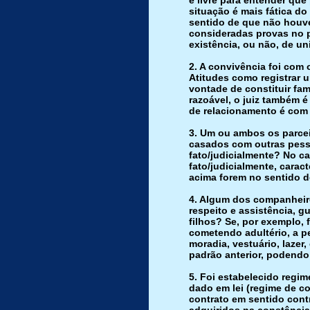
é livre para entender que 
situação é mais fática do
sentido de que não houv
consideradas provas no 
existência, ou não, de un
2. A convivência foi com o
Atitudes como registrar 
vontade de constituir fam
razoável, o juiz também é
de relacionamento é com o
3. Um ou ambos os parcei
casados com outras pess
fato/judicialmente?
No ca
fato/judicialmente, caract
acima forem no sentido de
4. Algum dos companheiro
respeito e assistência, 
filhos?
Se, por exemplo, f
cometendo adultério, a p
moradia, vestuário, lazer,
padrão anterior, podendo
5. Foi estabelecido regim
dado em lei (regime de 
contrato em sentido cont