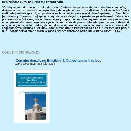
Repercussão Geral
no Recurso Extraordinário
"O julgamento de temas, e não de casos (independentemente de sua aderência, ou não, a
democracia constitucional asseguradora de amplo espectro de direitos fundamentais) é uma
realidade positiva que:
(i)
engendra a racionalização processual desafogadora do Judiciário
(economia processual);
(ii)
garante agilidade na dação da prestação jurisdicional (celeridade
processual); e
(iii)
assegura uniformização jurisprudencial - homogeneização que, por muitos,
é compreendida como segurança jurídica em razão da previsibilidade que traz ao sistema. A
nós, advogados, cabe, então, demonstrar a relevância do caso concreto para a sociedade,
enquanto tema jurídico a ser discutido; demonstrar a transcendência dos interesses das partes
que litigam; demonstrar porque o caso deve ser encarado como um
leading case
" - RDC.
O
CONSTITUCIONALISMO
-
Constitucionalismo Brasileiro & Outros temas jurídicos
( Livro Impresso, 328 páginas
)