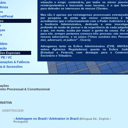
situação o exigir, contestá-la, por todos os meios possíve
tário
reinterpretando-a e buscando suas lacunas, é o que faze
lhista
para defender os interesses de nossos Clientes.
os
Mas não é apenas por estratagemas processuais estruturado
nal/Penal
por pesquisa de ponta que nosso contencioso é fei
os
acreditamos que o relacionamento com o Poder Judiciário e 
a Instância Administrativa, dedicado a uma investiga
e
profunda do modo de pensar e da experiência de cada julgado
ças
o que, em muito, acaba por trazer o ganho da causa. Por is
para nós, sempre portamos conosco três pessoas: nós mesm
x
nossos adversários, e os juízes (
"
Unus sustineo tres Person
mei, adversarii, et judicis
" - Cícero)
.
liário
Advogamos tanto na Esfera Administrativa (CVM, ANVISA
ação
outras Agências Reguladoras) quanto na Esfera Judic
(Estadual e Federal), com destaque para o Contenci
ões Especiais
Societário e Tributário
.
 PE / VC
erações & Falência
ia & Sucessões
cações
reito Processual
& Constitucional
RNATIVA
ARBITRAGEM
-
Arbitragem no Brasil / Arbitration in Brazil
(Bilingual Ed., English /
Português)