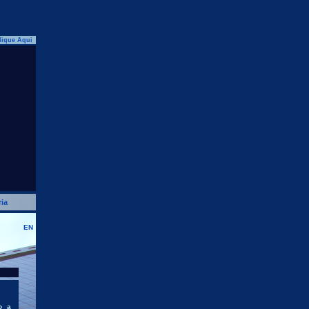
lique Aqui
ia
EN
o a