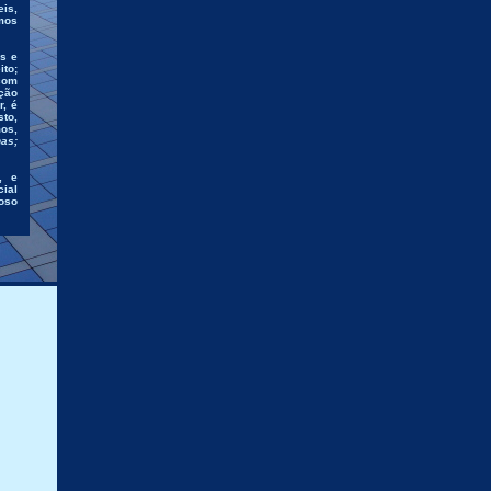
is,
mos
s e
to;
com
ção
r, é
to,
os,
as;
, e
ial
oso