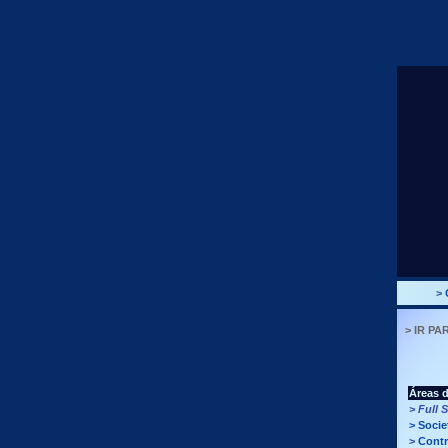
>
> IR PA
Áreas 
>
Full 
>
Socie
>
Contr