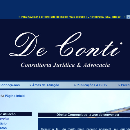
» Para navegar por este Site de modo mais seguro [ Criptografia, SSL, https:// ] »
C
Conheça-nos
>
Áreas de Atuação
>
Publicações & BLTV
>
Parcer
RA:
Página Inicial
de Atuação
Direito Contencioso: a arte de convencer
Service
tário
atos
Seguir a lei, do modo mais preciso possível, ou, quand