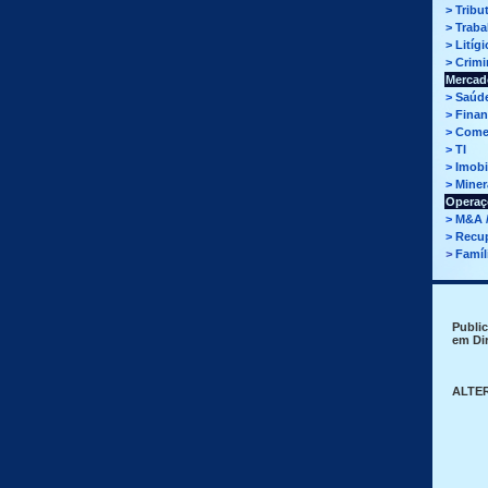
>
Tribu
>
Traba
>
Litígi
>
Crimi
Mercad
>
Saúd
>
Finan
>
Come
>
TI
>
Imobi
>
Miner
Operaç
>
M&A /
>
Recup
>
Famíl
Publi
em Di
ALTE